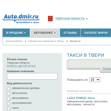
ТВЕРСКАЯ ОБЛАСТЬ
▼
РОССИЯ
(141764)
В ПРОДАЖЕ
АВТОБИЗНЕС
ОТЗЫВЫ
КАТАЛОГ МАРОК
▼
▼
МОСКВА И ОБЛАСТЬ
(58183)
tver.autodmir.ru
Cправочник компаний в Твери
САНКТ-ПЕТЕРБУРГ И ОБЛАСТЬ
Запчасти
(14298)
НОВЫЕ АВТОМОБИЛИ
ОФИЦИАЛЬНЫЕ ДИЛЕРЫ
(2)
(12)
АВТОМОБИЛИ С ПРОБЕГОМ
АВТОСАЛОНЫ
(693)
(22)
КРАСНОДАРСКИЙ КРАЙ
(5619)
АВТОСЕРВИСЫ
(4)
ТАКСИ В ТВЕРИ
+
РАЗМЕСТИТЬ ОБЪЯВЛЕНИЕ
КРЫМ РЕСПУБЛИКА
(412)
ГРУЗОПЕРЕВОЗКИ
(0)
Регион поиска
ТАКСИ
(1)
Тверская область
СЕВАСТОПОЛЬ
(11)
выбрать другой регион
ЗАПЧАСТИ
(2)
Раз
ве
Название компании
ЗАПРАВКИ
(0)
СПИСОК ВСЕХ РЕГИОНОВ
АРЕНДА
(0)
Показывать по:
+
ДОБАВИТЬ КОМПАНИЮ
Вид деятельности
официальные дилеры
СПЕЦИАЛИСТЫ
(4)
Название компании
автосалоны
автосервисы
LADA РУМОС-Авто
официальный дилер, автосалон,
грузоперевозки
автосервис, запчасти
такси